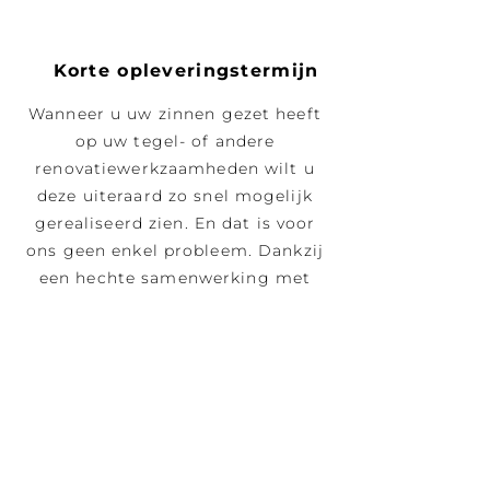
Korte opleveringstermijn
Wanneer u uw zinnen gezet heeft
op uw tegel- of andere
renovatiewerkzaamheden wilt u
deze uiteraard zo snel mogelijk
gerealiseerd zien. En dat is voor
ons geen enkel probleem. Dankzij
een hechte samenwerking met
onze onderaannemers voeren wij
elk project binnen een redelijke,
met u afgesproken, termijn uit.
3