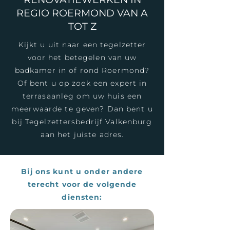
REGIO ROERMOND VAN A
TOT Z
Kijkt u uit naar een tegelzetter
voor het betegelen van uw
badkamer in of rond Roermond?
Of bent u op zoek een expert in
terrasaanleg om uw huis een
meerwaarde te geven? Dan bent u
bij Tegelzettersbedrijf Valkenburg
aan het juiste adres.
Bij ons kunt u onder andere
terecht voor de volgende
diensten: